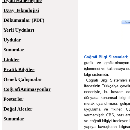
Uydu Haberleşme
Uzay Teknolojisi
Dökümanlar (PDF)
Yerli Uyduları
Uydular
Sunumlar
Coğrafi Bilgi Sistemleri;
O
Linkler
grafik ve grafik-olmayan
işlenmesi ve kullanıcıya sun
Pratik Bilgiler
bilgi sistemidir.
Örnek Çalışmalar
Coğrafi Bilgi Sistemleri
ifadesinin Türkçe’ye çevril
CoğrafiAnimasyonlar
nedeniyle, bu kavram da 
dünyada konumsal bilgi il
Posterler
merak uyandırması, gelişmele
Doğal Afetler
uygulama ve fikirler, C
vermemiştir. CBS, bazı ara
Sunumlar
ve coğrafi bilgiyi irdeleyen 
yapıya kavuşturan bilgisa