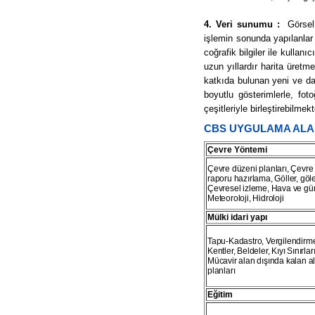
4. Veri sunumu :
Görsel 
işlemin sonunda yapılanlar h
coğrafik bilgiler ile kullanı
uzun yıllardır harita üretm
katkıda bulunan yeni ve daha
boyutlu gösterimlerle, fot
çeşitleriyle birleştirebilmekt
CBS UYGULAMA ALA
Çevre Yöntemi
Çevre düzeni planları, Çevr
raporu hazırlama, Göller, gölet
Çevresel izleme, Hava ve gürül
Meteoroloji, Hidroloji
Mülki idari yapı
Tapu-Kadastro, Vergilendirme
Kentler, Beldeler, Kıyı Sınırları,
Mücavir alan dışında kalan 
planları
Eğitim