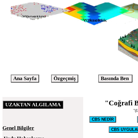
"Coğrafi Bİ
"(
Genel Bilgiler