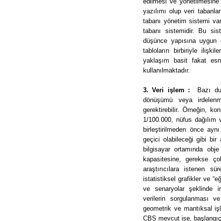
edilmesi ve yönetilmesine 
yazılımı olup veri tabanlar
tabanı yönetim sistemi vard
tabanı sistemidir. Bu sist
düşünce yapısına uygun ola
tabloların birbiriyle ilişk
yaklaşım basit fakat es
kullanılmaktadır.
3. Veri işlem :
Bazı duru
dönüşümü veya irdelenme
gerektirebilir. Örneğin, kon
1/100.000, nüfus dağılım ve
birleştirilmeden önce ayn
geçici olabileceği gibi bir
bilgisayar ortamında obje
kapasitesine, gerekse ço
araştırıcılara istenen sü
istatistiksel grafikler ve “
ve senaryolar şeklinde i
verilerin sorgulanması ve
geometrik ve mantıksal işl
CBS mevcut ise, başlangıçta