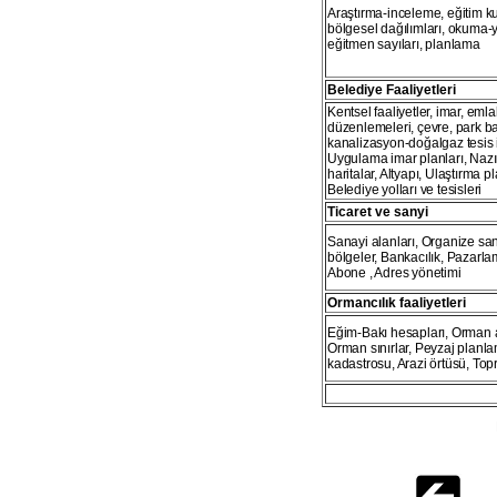
Araştırma-inceleme, eğitim ku
bölgesel dağılımları, okuma-
eğitmen sayıları, planlama
Belediye Faaliyetleri
Kentsel faaliyetler, imar, eml
düzenlemeleri, çevre, park bah
kanalizasyon-doğalgaz tesis i
Uygulama imar planları, Nazım
haritalar, Altyapı, Ulaştırma pl
Belediye yolları ve tesisleri
Ticaret ve sanyi
Sanayi alanları, Organize san
bölgeler, Bankacılık, Pazarla
Abone , Adres yönetimi
Ormancılık faaliyetleri
Eğim-Bakı hesapları, Orman 
Orman sınırlar, Peyzaj planla
kadastrosu, Arazi örtüsü, Topr